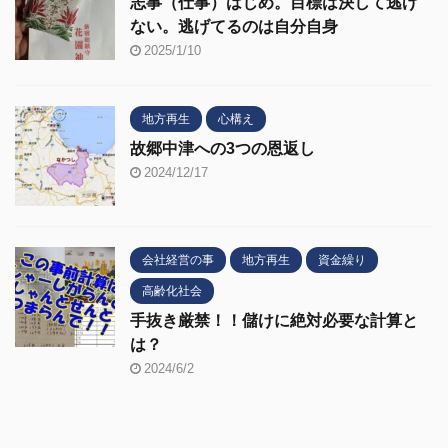
志事（仕事）はじめ。目標は決して逃げ
ない。逃げてるのは自分自身
2025/1/10
地方再生
心構え
故郷中津への3つの恩返し
2024/12/17
会社経営の事
地方再生
資金繰り
高齢化社会
手抜き厳禁！！儲けに絶対必要な計算と
は？
2024/6/2