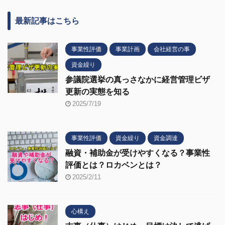
最新記事はこちら
事業性評価
事業計画
会社経営の事
資金繰り
参議院選挙の真っさなかに経営管理ビザ
更新の実態を知る
2025/7/19
事業性評価
資金繰り
資金調達
融資・補助金が受けやすくなる？事業性
評価とは？ロカベンとは？
2025/2/11
心構え