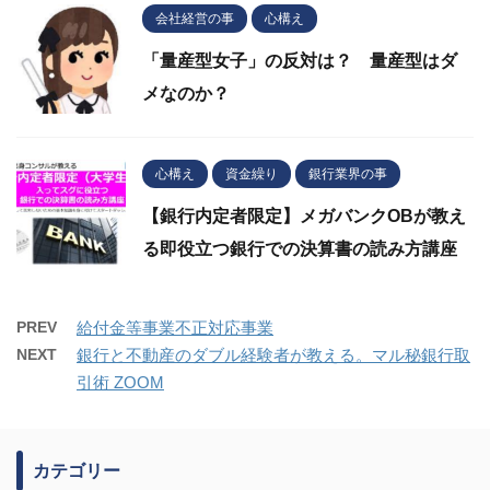
会社経営の事
心構え
「量産型女子」の反対は？ 量産型はダ
メなのか？
心構え
資金繰り
銀行業界の事
【銀行内定者限定】メガバンクOBが教え
る即役立つ銀行での決算書の読み方講座
PREV
給付金等事業不正対応事業
NEXT
銀行と不動産のダブル経験者が教える。マル秘銀行取
引術 ZOOM
カテゴリー