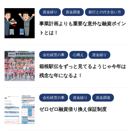
資金繰り
資金調達
銀行との付き合い方
事業計画よりも重要な意外な融資ポイン
トとは！
会社経営の事
心構え
資金繰り
箱根駅伝をずっと見てるようじゃ今年は
残念な年になるよ！
会社経営の事
資金繰り
資金調達
ゼロゼロ融資借り換え保証制度