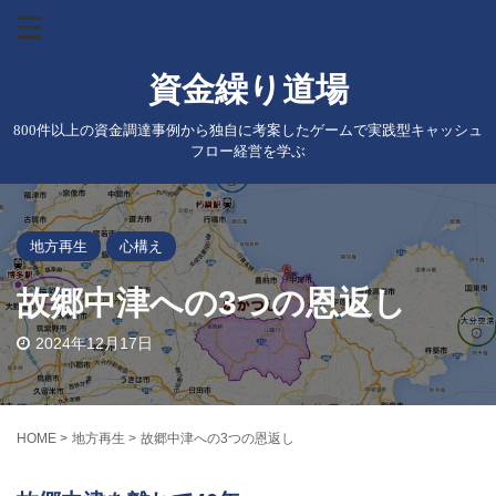
資金繰り道場
800件以上の資金調達事例から独自に考案したゲームで実践型キャッシュ
フロー経営を学ぶ
地方再生
心構え
故郷中津への3つの恩返し
2024年12月17日
HOME
>
地方再生
>
故郷中津への3つの恩返し