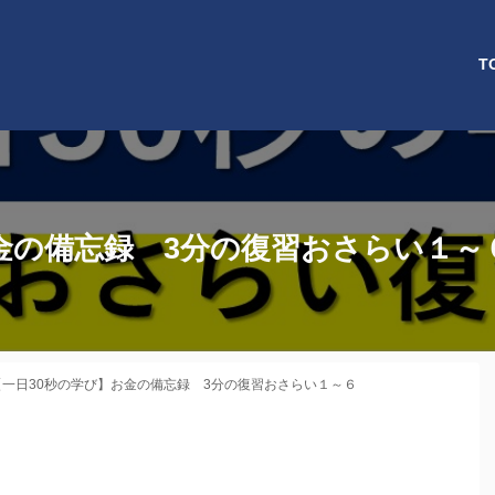
T
金の備忘録 3分の復習おさらい１～
【一日30秒の学び】お金の備忘録 3分の復習おさらい１～６