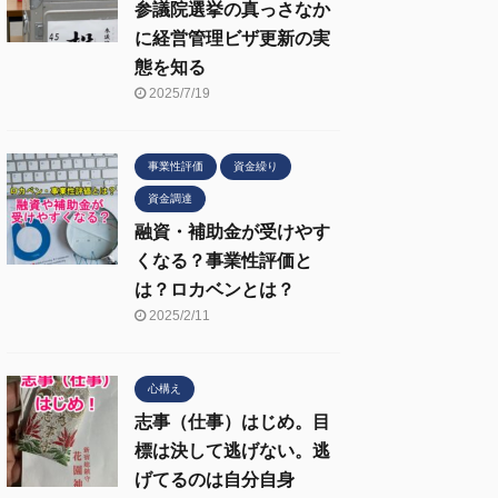
参議院選挙の真っさなか
に経営管理ビザ更新の実
態を知る
2025/7/19
事業性評価
資金繰り
資金調達
融資・補助金が受けやす
くなる？事業性評価と
は？ロカベンとは？
2025/2/11
心構え
志事（仕事）はじめ。目
標は決して逃げない。逃
げてるのは自分自身