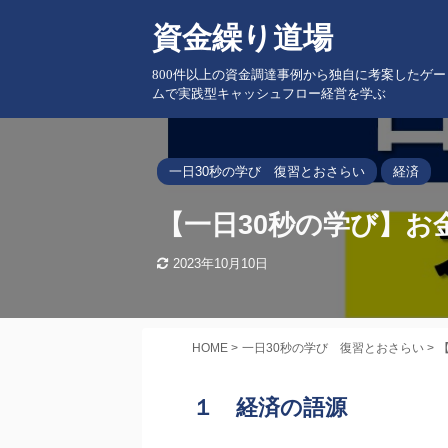
資金繰り道場
800件以上の資金調達事例から独自に考案したゲー
ムで実践型キャッシュフロー経営を学ぶ
一日30秒の学び 復習とおさらい
経済
【一日30秒の学び】お
2023年10月10日
HOME
>
一日30秒の学び 復習とおさらい
>
１ 経済の語源