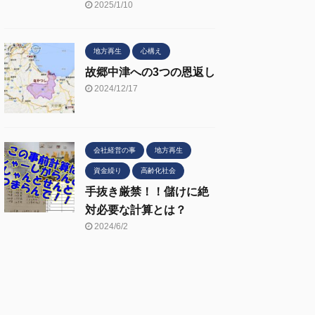
2025/1/10
地方再生
心構え
故郷中津への3つの恩返し
2024/12/17
会社経営の事
地方再生
資金繰り
高齢化社会
手抜き厳禁！！儲けに絶
対必要な計算とは？
2024/6/2