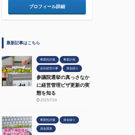
プロフィール詳細
最新記事はこちら
事業性評価
事業計画
会社経営の事
資金繰り
参議院選挙の真っさなか
に経営管理ビザ更新の実
態を知る
2025/7/19
事業性評価
資金繰り
資金調達