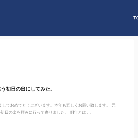
T
違う初日の出にしてみた。
ましておめでとうございます。本年も宜しくお願い致します。 元
初日の出を拝みに行って参りました。 例年とは ...