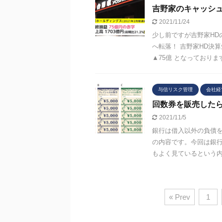
吉野家のキャッシ
2021/11/24
少し前ですが吉野家HD
へ転落！ 吉野家HD決算
▲75億 となっております。
与信リスク管理
会社経
回数券を販売した
2021/11/5
銀行は借入以外の負債を
の内容です。今回は銀行
もよく見ているという内容
« Prev
1