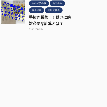
会社経営の事
地方再生
資金繰り
高齢化社会
手抜き厳禁！！儲けに絶
対必要な計算とは？
2024/6/2