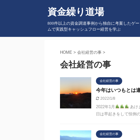
資金繰り道場
800件以上の資金調達事例から独自に考案したゲー
ムで実践型キャッシュフロー経営を学ぶ
HOME
>
会社経営の事
>
会社経営の事
会社経営の事
今年はいつもとは
2022/1/8
2022年1月
あけ
日は早起きをして恒例の
会社経営の事