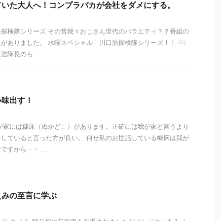
ていた大人へ！コンプラバカが会社をダメにする。
探検隊シリーズ その昔我々おじさん世代のバラエティ？？番組の
がありました。 水曜スペシャル 川口浩探検隊シリーズ！！ ☟☟
隊長のも ...
い味出す！
が家には糠床（ぬかどこ）があります。正確には我が家と言うより
していると言った方が良い。 何せ私のお世話している糠床は我が
すから・・ ...
えみの至言に学ぶ