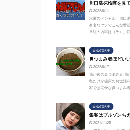
川口浩探検隊を見
2022/9/11
水曜スペシャル 川口浩
有名なヤツでこんな番組
番組の内容は（故）川口浩
会社経営の事
鼻つまみ者ほどい
2022/9/17
我が家の鼻つまみ者 我
私だけが糠床のお世話を
家では完全な鼻つまみ者で
会社経営の事
集客はブルゾンち
2021/11/25