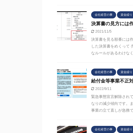
会社経営の事
資金繰り
決算書の見方には
2021/11/5
決算書を見る順番には作
した決算書をめくって 
なルールがあるわけなく基
会社経営の事
資金繰り
給付金等事業不正
2022/9/11
緊急事態宣言解除され
なりの減少傾向です。ま
事業の立て直しが急務です
会社経営の事
資金繰り