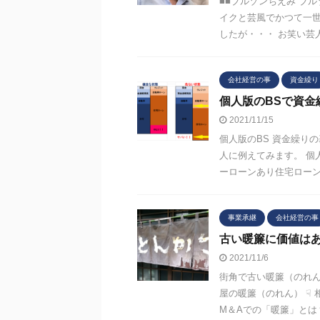
■■ブルゾンちえみ ブ
イクと芸風でかつて一世
したが・・・ お笑い芸人
会社経営の事
資金繰り
個人版のBSで資金
2021/11/15
個人版のBS 資金繰り
人に例えてみます。 個
ーローンあり住宅ローンあ
事業承継
会社経営の事
古い暖簾に価値は
2021/11/6
街角で古い暖簾（のれん
屋の暖簾（のれん） ☟
M＆Aでの「暖簾」とは？ 