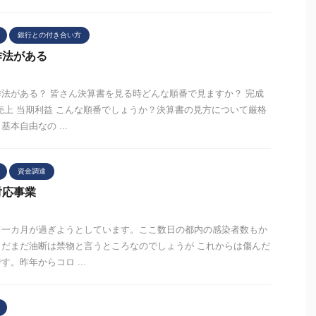
銀行との付き合い方
作法がある
法がある？ 皆さん決算書を見る時どんな順番で見ますか？ 完成
売上 当期利益 こんな順番でしょうか？決算書の見方について厳格
本自由なの ...
資金調達
対応事業
て一カ月が過ぎようとしています。ここ数日の都内の感染者数もか
だまだ油断は禁物と言うところなのでしょうが これからは傷んだ
。昨年からコロ ...