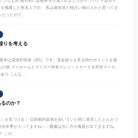
ルゾンちえみ 随分前に芸能界を引退されましたがインパクトあるメ
を風靡した有名人です。 私は最初見た時占い師の人かと思ってま
だったので ...
繰りを考える
の基本は貸借対照表（BS）です。資金繰りを見る時のポイントを個
人の例 マイホームとマイカー所有クレジットカードを所有マイカ
り こんな ...
あるのか？
）を見つける！ 以前都内某地を歩いていた時に発見したとんかつ
 相当年季が入ってますね～～暖簾は古い方が風格が出てきますね。
この ...