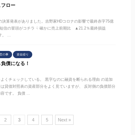
ュフロー
の決算発表がありました。吉野家HDコロナの影響で最終赤字75億
短信の冒頭がコチラ ☟ 確かに売上前期比 ▲21.2％最終損益
 ...
営の事
資金繰り
ら負債になる！
よくチェックしている。 黒字なのに融資を断られる理由 の追加
は貸借対照表の資産部分をよく見ていますが、 反対側の負債部分
です。 負債 ...
2
3
4
5
Next »